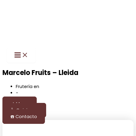
Main
Ir
Menu
al
contenido
Marcelo Fruits – Lleida
Frutería en
Lleida
-
Lleida
📌 Mapa
👍 Opiniones
☎️ Contacto