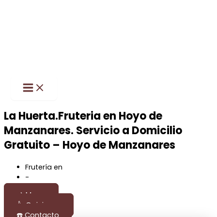
Main
Ir
Menu
al
contenido
La Huerta.Fruteria en Hoyo de
Manzanares. Servicio a Domicilio
Gratuito – Hoyo de Manzanares
Frutería en
Hoyo de Manzanares
-
Madrid
📌 Mapa
👍 Opiniones
☎️ Contacto