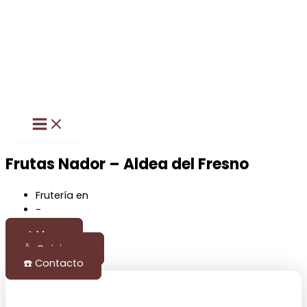
Main
Ir
Menu
al
contenido
Frutas Nador – Aldea del Fresno
Frutería en
Aldea del Fresno
-
Madrid
📌 Mapa
👍 Opiniones
☎️ Contacto