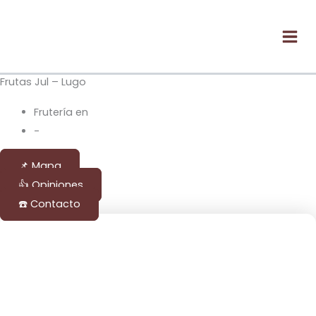
Ir
Mai
al
Men
contenido
Frutas Jul – Lugo
Frutería en
Lugo
-
Lugo
📌 Mapa
👍 Opiniones
☎️ Contacto